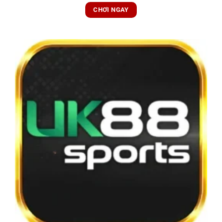
CHƠI NGAY