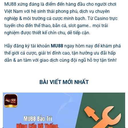
MU88 xứng đáng là điểm đến hàng đầu cho người chơi
Việt Nam với hệ sinh thái phong phú, dịch vụ chuyên
nghiệp & môi trường cá cược minh bạch. Từ Casino trực
tuyến cho đến thể thao, bắn cá, slot game… mọi trải
nghiệm được thiết kế chỉn chu, dễ tiếp cận.
Hãy đăng ký tài khoản
MU88
ngay hôm nay để khám phá
thế giới cá cược, giải trí đỉnh cao, tận hưởng ưu đãi hấp
dẫn & an tâm với giao dịch cùng đội ngũ hỗ trợ tận tình!
BÀI VIẾT MỚI NHẤT