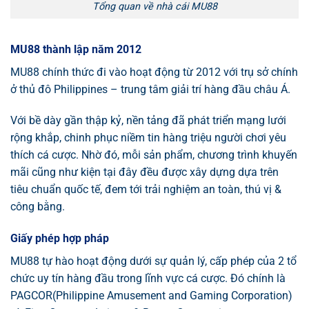
Tổng quan về nhà cái MU88
MU88 thành lập năm 2012
MU88 chính thức đi vào hoạt động từ 2012 với trụ sở chính
ở thủ đô Philippines – trung tâm giải trí hàng đầu châu Á.
Với bề dày gần thập kỷ, nền tảng đã phát triển mạng lưới
rộng khắp, chinh phục niềm tin hàng triệu người chơi yêu
thích cá cược. Nhờ đó, mỗi sản phẩm, chương trình khuyến
mãi cũng như kiện tại đây đều được xây dựng dựa trên
tiêu chuẩn quốc tế, đem tới trải nghiệm an toàn, thú vị &
công bằng.
Giấy phép hợp pháp
MU88 tự hào hoạt động dưới sự quản lý, cấp phép của 2 tổ
chức uy tín hàng đầu trong lĩnh vực cá cược. Đó chính là
PAGCOR(Philippine Amusement and Gaming Corporation)