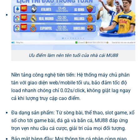
Ưu điểm làm nên tên tuổi của nhà cái MU88
Nền tảng công nghệ tiên tiến: Hệ thống máy chủ phân
tán với giao diện web/mobile tối ưu, bảo đảm tốc độ
load nhanh chóng chỉ 0.02s/click, không giật lag ngay
cả khi lượng truy cập cao điểm.
Đa dạng sản phẩm: Từ sòng bài, thể thao, slot game, xổ
số cho tới game bài, đá gà và bắn cá, MU88 đáp ứng
trọn vẹn nhu cầu cá cược, giải trí của mọi đối tượng.
Bảo mật hàng đầu: Mọi thông tin cá nhân cùng giao