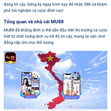
đáng tin cậy. Đăng ký ngay hôm nay để nhận 58K và khám
phá trải nghiệm cá cược đỉnh cao!
Tổng quan về nhà cái MU88
MU88 đã khẳng định vị thế dẫn đầu trên thị trường cá cược
Việt từ chất lượng dịch vụ tới độ tin cậy, mang lại sân chơi
đẳng cấp cho mọi đối tượng.