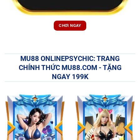
CHƠI NGAY
MU88 ONLINEPSYCHIC: TRANG
CHÍNH THỨC MU88.COM - TẶNG
NGAY 199K