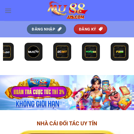
Bỏ
qua
nội
dung
ĐĂNG NHẬP
ĐĂNG KÝ
NHÀ CÁI ĐỐI TÁC UY TÍN