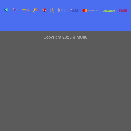
Copyright 2026 ©
MU88