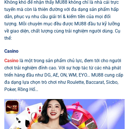
Không khó để nhận thấy MU88 không chỉ là nhà cái trực
tuyến mà còn là thiên đường với đa dạng sản phẩm hấp
dẫn, phục vụ nhu cầu giải trí & kiếm tiền của mọi đối
tượng. Mỗi chuyên mục đều được MU88 đầu tư kỹ lưỡng
về giao diện, chất lượng cùng trải nghiệm người dùng. Cụ
thể:
Casino
Casino
là một trong sản phẩm chủ lực, đem tới cho người
chơi trải nghiệm đỉnh cao. Với sự hợp tác từ các nhà phát
triển hàng đầu như DG, AE, ON, WM, EYO… MU88 cung cấp
đa dạng lựa chọn trò chơi như Roulette, Baccarat, Sicbo,
Poker, Rồng Hổ…