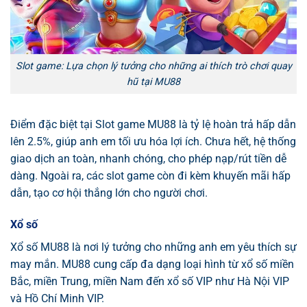
Slot game: Lựa chọn lý tưởng cho những ai thích trò chơi quay
hũ tại MU88
Điểm đặc biệt tại Slot game MU88 là tỷ lệ hoàn trả hấp dẫn
lên 2.5%, giúp anh em tối ưu hóa lợi ích. Chưa hết, hệ thống
giao dịch an toàn, nhanh chóng, cho phép nạp/rút tiền dễ
dàng. Ngoài ra, các slot game còn đi kèm khuyến mãi hấp
dẫn, tạo cơ hội thắng lớn cho người chơi.
Xổ số
Xổ số MU88 là nơi lý tưởng cho những anh em yêu thích sự
may mắn. MU88 cung cấp đa dạng loại hình từ xổ số miền
Bắc, miền Trung, miền Nam đến xổ số VIP như Hà Nội VIP
và Hồ Chí Minh VIP.