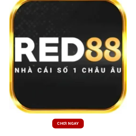
CHƠI NGAY