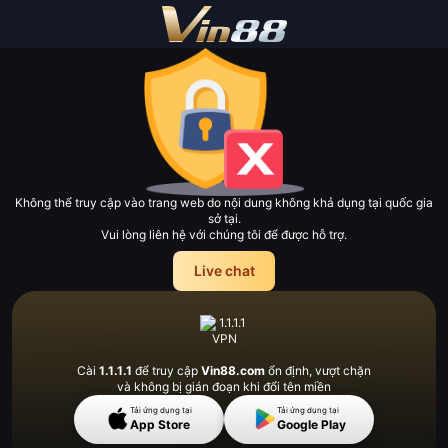
Không thể truy cập vào trang web do nội dung không khả dụng tại quốc gia
sở tại.
Vui lòng liên hệ với chúng tôi để được hỗ trợ.
Live chat
Cài
1.1.1.1
để truy cập
Vin88.com
ổn định, vượt
chặn
và không bị gián đoạn khi đổi tên miền
Tải ứng dụng tại
Tải ứng dụng tại
App Store
Google Play