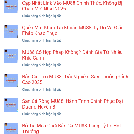
Bị
Cập Nhật Link Vào MU88 Chính Thức, Không Bị
Thống,
Chặn:
Tăng
Chặn Mới Nhất 2025
Nguyên
Cường
Chức năng bình luận bị tắt
ở
Nhân
Bảo
Cập
&
Mật
Nhật
Quên Mật Khẩu Tài Khoản MU88: Lý Do Và Giải
Cách
Link
Xử
Pháp Khắc Phục
Vào
Lý
Chức năng bình luận bị tắt
ở
MU88
Hiệu
Quên
Chính
Quả
Mật
MU88 Có Hợp Pháp Không? Đánh Giá Từ Nhiều
Thức,
Khẩu
Không
Khía Cạnh
Tài
Bị
Chức năng bình luận bị tắt
ở
Khoản
Chặn
MU88
MU88:
Mới
Có
Bắn Cá Tiên MU88: Trải Nghiệm Săn Thưởng Đỉnh
Lý
Nhất
Hợp
Do
Cao 2025
2025
Pháp
Và
Chức năng bình luận bị tắt
ở
Không?
Giải
Bắn
Đánh
Pháp
Cá
Săn Cá Rồng MU88: Hành Trình Chinh Phục Đại
Giá
Khắc
Tiên
Từ
Dương Huyền Bí
Phục
MU88:
Nhiều
Chức năng bình luận bị tắt
ở
Trải
Khía
Săn
Nghiệm
Cạnh
Cá
Bỏ Túi Mẹo Chơi Bắn Cá MU88 Tăng Tỷ Lệ Hốt
Săn
Rồng
Thưởng
Thưởng