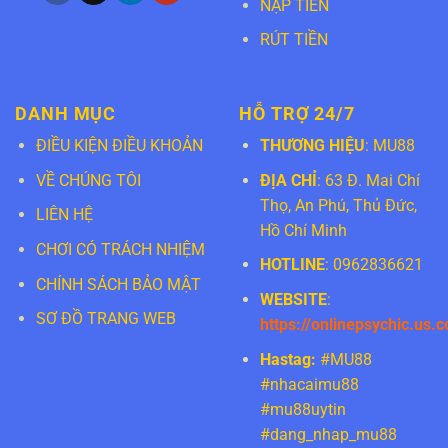
NẠP TIỀN
RÚT TIỀN
DANH MỤC
HỖ TRỢ 24/7
ĐIỀU KIỆN ĐIỀU KHOẢN
THƯƠNG HIỆU
: MU88
VỀ CHÚNG TÔI
ĐỊA CHỈ
: 63 Đ. Mai Chí
Thọ, An Phú, Thủ Đức,
LIÊN HỆ
Hồ Chí Minh
CHƠI CÓ TRÁCH NHIỆM
HOTLINE
: 0962836621
CHÍNH SÁCH BẢO MẬT
WEBSITE
:
SƠ ĐỒ TRANG WEB
https://onlinepsychic.us.
Hastag:
#MU88
#nhacaimu88
#mu88uytin
#dang_nhap_mu88