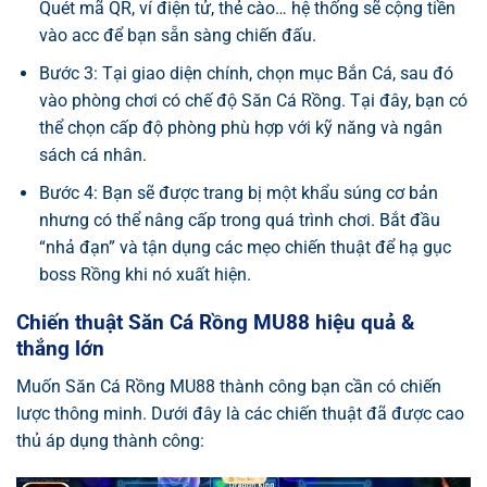
Quét mã QR, ví điện tử, thẻ cào… hệ thống sẽ cộng tiền
vào acc để bạn sẵn sàng chiến đấu.
Bước 3: Tại giao diện chính, chọn mục Bắn Cá, sau đó
vào phòng chơi có chế độ Săn Cá Rồng. Tại đây, bạn có
thể chọn cấp độ phòng phù hợp với kỹ năng và ngân
sách cá nhân.
Bước 4: Bạn sẽ được trang bị một khẩu súng cơ bản
nhưng có thể nâng cấp trong quá trình chơi. Bắt đầu
“nhả đạn” và tận dụng các mẹo chiến thuật để hạ gục
boss Rồng khi nó xuất hiện.
Chiến thuật Săn Cá Rồng MU88 hiệu quả &
thắng lớn
Muốn Săn Cá Rồng MU88 thành công bạn cần có chiến
lược thông minh. Dưới đây là các chiến thuật đã được cao
thủ áp dụng thành công: