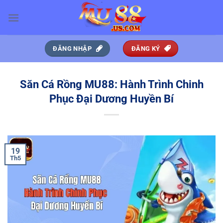
Bỏ
qua
nội
dung
ĐĂNG NHẬP
ĐĂNG KÝ
Săn Cá Rồng MU88: Hành Trình Chinh
Phục Đại Dương Huyền Bí
19
Th5