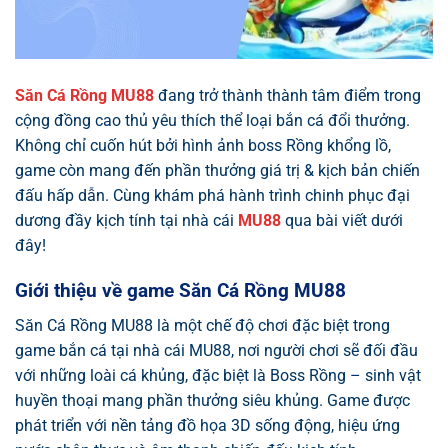
Săn Cá Rồng MU88
đang trở thành thành tâm điểm trong
cộng đồng cao thủ yêu thích thể loại bắn cá đổi thưởng.
Không chỉ cuốn hút bởi hình ảnh boss Rồng khổng lồ,
game còn mang đến phần thưởng giá trị & kịch bản chiến
đấu hấp dẫn. Cùng khám phá hành trình chinh phục đại
dương đầy kịch tính tại nhà cái
MU88
qua bài viết dưới
đây!
Giới thiệu về game Săn Cá Rồng MU88
Săn Cá Rồng MU88 là một chế độ chơi đặc biệt trong
game bắn cá tại nhà cái MU88, nơi người chơi sẽ đối đầu
với những loài cá khủng, đặc biệt là Boss Rồng – sinh vật
huyền thoại mang phần thưởng siêu khủng. Game được
phát triển với nền tảng đồ họa 3D sống động, hiệu ứng