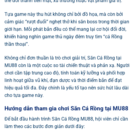
thể đổi thành tiền mặt, xu thưởng hoặc vật phẩm giá trị.
Tựa game này thu hút không chỉ bởi đồ họa, mà còn bởi
cảm giác “rượt đuổi” nghẹt thở khi săn boss trong thời gian
giới hạn. Mỗi phát bắn đều có thể mang lại cơ hội đổi đời,
khiến hàng nghìn game thủ ngày đêm truy tìm “cá Rồng
thần thoại”.
Không chỉ đơn thuần là trò chơi giải trí, Săn Cá Rồng tại
MU88 còn là một cuộc so tài chiến thuật và phản xạ. Người
chơi cần tập trung cao độ, tính toán kỹ lưỡng và phối hợp
linh hoạt giữa vũ khí, đạn dược và thời điểm bắn để đạt
hiệu quả tối đa. Đây chính là yếu tố tạo nên sức hút lâu dài
cho tựa game này.
Hướng dẫn tham gia chơi Săn Cá Rồng tại MU88
Để bắt đầu hành trình Săn Cá Rồng MU88, hội viên chỉ cần
làm theo các bước đơn giản dưới đây: