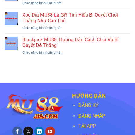
Chức năng bình luận bị tắt
ở
Vòng
Quả,
Sicbo
Quay
Thắng
MU88
Xóc Đĩa MU88 Là Gì? Tìm Hiểu Bí Quyết Chơi
Đỉnh
Lớn
Là
Cao
Thắng Như Cao Thủ
Gì?
Cho
Chức năng bình luận bị tắt
ở
Tựa
Tín
Xóc
Game
Đồ
Đĩa
Blackjack MU88: Hướng Dẫn Cách Chơi Và Bí
Xí
Cá
MU88
Ngầu
Quyết Dễ Thắng
Cược
Là
Giúp
Online
Chức năng bình luận bị tắt
ở
Gì?
Kiếm
Blackjack
Tìm
Tiền
MU88:
Hiểu
Cực
Hướng
Bí
Đã
Dẫn
Quyết
Cách
Chơi
Chơi
Thắng
Và
Như
Bí
Cao
HƯỚNG DẪN
Quyết
Thủ
Dễ
ĐĂNG KÝ
Thắng
ĐĂNG NHẬP
TẢI APP